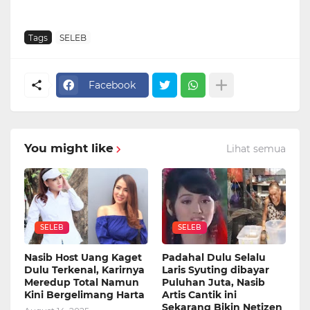
Tags
SELEB
Facebook
You might like
Lihat semua
SELEB
SELEB
Nasib Host Uang Kaget
Padahal Dulu Selalu
Dulu Terkenal, Karirnya
Laris Syuting dibayar
Meredup Total Namun
Puluhan Juta, Nasib
Kini Bergelimang Harta
Artis Cantik ini
Sekarang Bikin Netizen