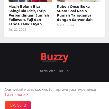
Masih Belum Bisa
Ruben Onsu Buka
Saingi Ria Ricis, Intip
Suara Soal Nasib
Perbandingan Jumlah
Rumah Tangganya
Followers Fuji dan
dengan Sarwendah
Janda Teuku Ryan
Mei 15, 2024
Juli 22, 2025
Artis Viral Hari Ini
Our website uses cookies to improve your experience.
Home
About Us
Privacy Policy
Contact Us
Learn more
Design by -
Pontianak
Patner -
Inafeed
Berita Militer
OK, Go it!
Melintas.net