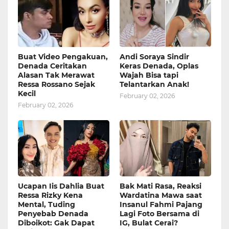
Buat Video Pengakuan,
Andi Soraya Sindir
Denada Ceritakan
Keras Denada, Oplas
Alasan Tak Merawat
Wajah Bisa tapi
Ressa Rossano Sejak
Telantarkan Anak!
Kecil
February 02, 2026
February 02, 2026
Ucapan Iis Dahlia Buat
Bak Mati Rasa, Reaksi
Ressa Rizky Kena
Wardatina Mawa saat
Mental, Tuding
Insanul Fahmi Pajang
Penyebab Denada
Lagi Foto Bersama di
Diboikot: Gak Dapat
IG, Bulat Cerai?