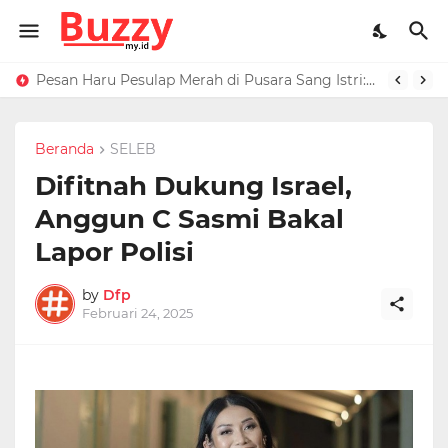
Raffi Ahmad Masih di LN, Kirim Rp 1 M ke Jeje Buat Korban Longsor Bandung Barat
Pesan Haru Pesulap Merah di Pusara Sang Istri: Sekarang Kamu Enggak Perlu Sakit Disuntik Lagi
Beranda
SELEB
Difitnah Dukung Israel,
Anggun C Sasmi Bakal
Lapor Polisi
by
Dfp
Februari 24, 2025