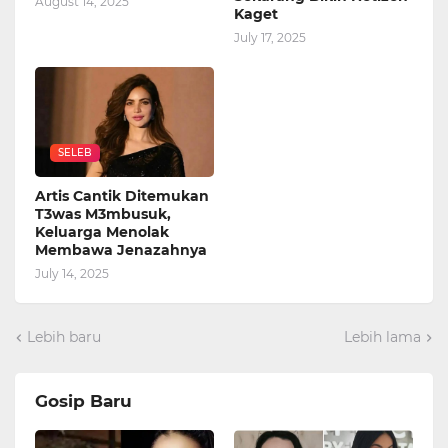
August 14, 2025
Kaget
July 17, 2025
SELEB
Artis Cantik Ditemukan
T3was M3mbusuk,
Keluarga Menolak
Membawa Jenazahnya
July 14, 2025
Lebih baru
Lebih lama
Gosip Baru