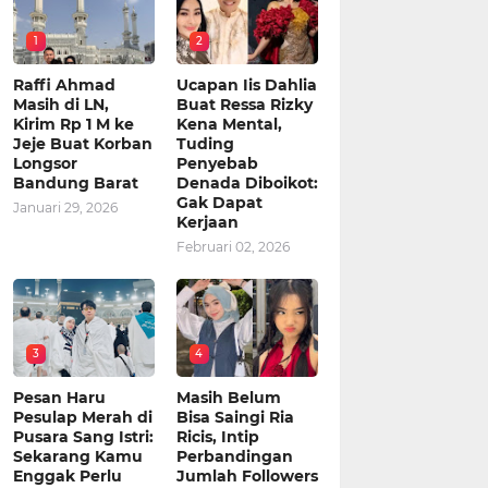
1
2
Raffi Ahmad
Ucapan Iis Dahlia
Masih di LN,
Buat Ressa Rizky
Kirim Rp 1 M ke
Kena Mental,
Jeje Buat Korban
Tuding
Longsor
Penyebab
Bandung Barat
Denada Diboikot:
Gak Dapat
Januari 29, 2026
Kerjaan
Februari 02, 2026
3
4
Pesan Haru
Masih Belum
Pesulap Merah di
Bisa Saingi Ria
Pusara Sang Istri:
Ricis, Intip
Sekarang Kamu
Perbandingan
Enggak Perlu
Jumlah Followers