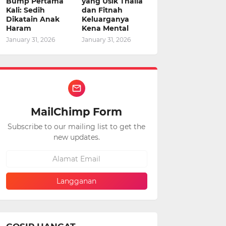
Bump Pertama
yang Usik Thalia
Kali: Sedih
dan Fitnah
Dikatain Anak
Keluarganya
Haram
Kena Mental
January 31, 2026
January 31, 2026
MailChimp Form
Subscribe to our mailing list to get the
new updates.