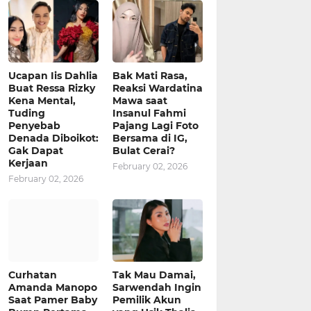
Ucapan Iis Dahlia
Bak Mati Rasa,
Buat Ressa Rizky
Reaksi Wardatina
Kena Mental,
Mawa saat
Tuding
Insanul Fahmi
Penyebab
Pajang Lagi Foto
Denada Diboikot:
Bersama di IG,
Gak Dapat
Bulat Cerai?
Kerjaan
February 02, 2026
February 02, 2026
Curhatan
Tak Mau Damai,
Amanda Manopo
Sarwendah Ingin
Saat Pamer Baby
Pemilik Akun