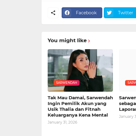
Facebook
Twitter
You might like
SARWENDAH
SAR
Tak Mau Damai, Sarwendah
Sarwen
Ingin Pemilik Akun yang
sebagai
Usik Thalia dan Fitnah
Lapora
Keluarganya Kena Mental
January 3
January 31, 2026