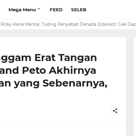
Mega Menu
FEED
SELEB
rim Rp 1 M ke Jeje Buat Korban Longsor Bandung Barat
a Rizky Kena Mental, Tuding Penyebab Denada Diboikot: Gak Da
ggam Erat Tangan
and Peto Akhirnya
aan yang Sebenarnya,