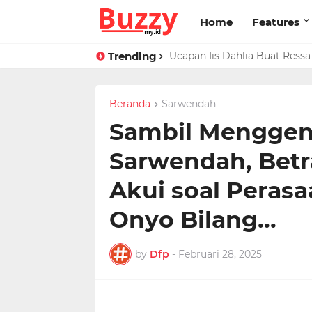
Home
Features
Trending
Raffi Ahmad Masih di LN, Ki
Ucapan Iis Dahlia Buat Ress
Beranda
Sarwendah
Sambil Menggen
Sarwendah, Betr
Akui soal Peras
Onyo Bilang...
by
Dfp
-
Februari 28, 2025