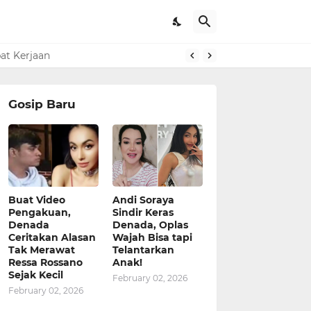
pat Kerjaan
Gosip Baru
Buat Video
Andi Soraya
Pengakuan,
Sindir Keras
Denada
Denada, Oplas
Ceritakan Alasan
Wajah Bisa tapi
Tak Merawat
Telantarkan
Ressa Rossano
Anak!
Sejak Kecil
February 02, 2026
February 02, 2026