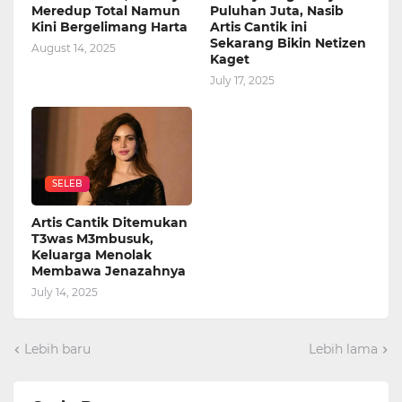
Meredup Total Namun
Puluhan Juta, Nasib
Kini Bergelimang Harta
Artis Cantik ini
Sekarang Bikin Netizen
August 14, 2025
Kaget
July 17, 2025
SELEB
Artis Cantik Ditemukan
T3was M3mbusuk,
Keluarga Menolak
Membawa Jenazahnya
July 14, 2025
Lebih baru
Lebih lama