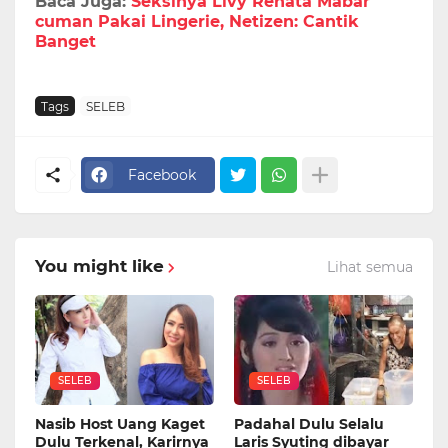
Baca Juga:
Seksinya Livy Renata Mabar
cuman Pakai Lingerie, Netizen: Cantik
Banget
Tags
SELEB
Facebook
You might like
Lihat semua
SELEB
SELEB
Nasib Host Uang Kaget
Padahal Dulu Selalu
Dulu Terkenal, Karirnya
Laris Syuting dibayar