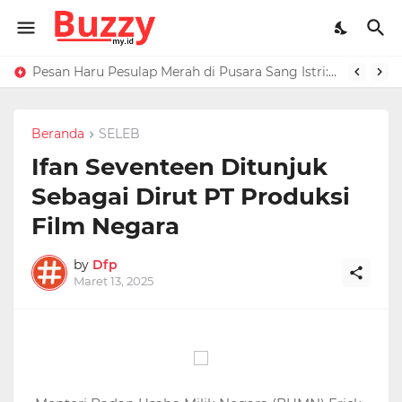
Raffi Ahmad Masih di LN, Kirim Rp 1 M ke Jeje Buat Korban Longsor Bandung Barat
Pesan Haru Pesulap Merah di Pusara Sang Istri: Sekarang Kamu Enggak Perlu Sakit Disuntik Lagi
Beranda
SELEB
Ifan Seventeen Ditunjuk
Sebagai Dirut PT Produksi
Film Negara
by
Dfp
Maret 13, 2025