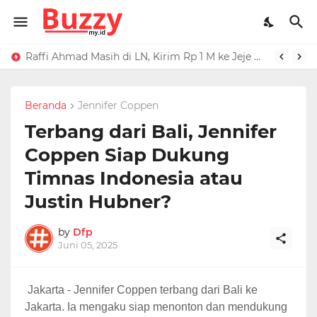
Raffi Ahmad Masih di LN, Kirim Rp 1 M ke Jeje Buat Korban Longsor Bandung Barat
Ucapan Iis Dahlia Buat Ressa Rizky Kena Mental, Tuding Penyebab Denada Diboikot: Gak Dapat Kerjaan
Beranda
Jennifer Coppen
Terbang dari Bali, Jennifer
Coppen Siap Dukung
Timnas Indonesia atau
Justin Hubner?
by
Dfp
Juni 05, 2025
Jakarta - Jennifer Coppen terbang dari Bali ke
Jakarta. Ia mengaku siap menonton dan mendukung