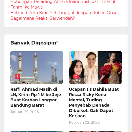
Hubungan Terlarang Antara Inara Rusli dan Insanul
Fahmi ke Mawa
Betrand Peto Kini Pilih Tinggal dengan Ruben Onsu,
Bagaimana Reaksi Sarwendah?
Banyak Digosipin!
1
2
Raffi Ahmad Masih di
Ucapan Iis Dahlia Buat
LN, Kirim Rp 1 M ke Jeje
Ressa Rizky Kena
Buat Korban Longsor
Mental, Tuding
Bandung Barat
Penyebab Denada
Diboikot: Gak Dapat
Januari 29, 2026
Kerjaan
Februari 02, 2026