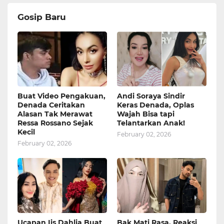
Gosip Baru
Buat Video Pengakuan,
Andi Soraya Sindir
Denada Ceritakan
Keras Denada, Oplas
Alasan Tak Merawat
Wajah Bisa tapi
Ressa Rossano Sejak
Telantarkan Anak!
Kecil
February 02, 2026
February 02, 2026
Ucapan Iis Dahlia Buat
Bak Mati Rasa, Reaksi