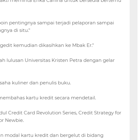
kti meminta Erika Carlina untuk bersedia bertemu
oin pentingnya sampai terjadi pelaporan sampai
nya di situ."
gedit kemudian dikasihkan ke Mbak Er."
ah lulusan Universitas Kristen Petra dengan gelar
saha kuliner dan penulis buku.
membahas kartu kredit secara mendetail.
 Credit Card Revolution Series, Credit Strategy for
for Newbie.
 modal kartu kredit dan bergelut di bidang