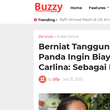
Home
Features
Trending
Raffi Ahmad Masih di LN, Ki
Beranda
Erika Carlina
Berniat Tanggun
Panda Ingin Biay
Carlina: Sebagai
by
Dfp
-
Juli 31, 2025