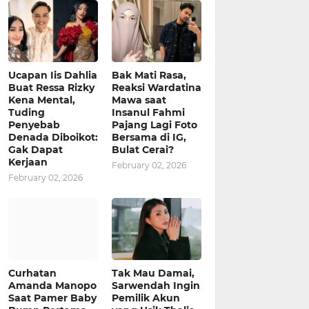
Ucapan Iis Dahlia
Bak Mati Rasa,
Buat Ressa Rizky
Reaksi Wardatina
Kena Mental,
Mawa saat
Tuding
Insanul Fahmi
Penyebab
Pajang Lagi Foto
Denada Diboikot:
Bersama di IG,
Gak Dapat
Bulat Cerai?
Kerjaan
February 02, 2026
February 02, 2026
Curhatan
Tak Mau Damai,
Amanda Manopo
Sarwendah Ingin
Saat Pamer Baby
Pemilik Akun