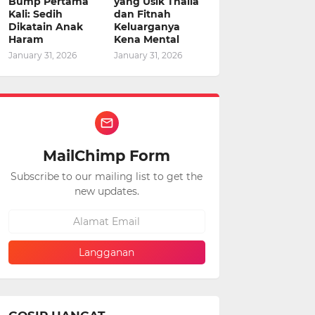
Bump Pertama
yang Usik Thalia
Kali: Sedih
dan Fitnah
Dikatain Anak
Keluarganya
Haram
Kena Mental
January 31, 2026
January 31, 2026
MailChimp Form
Subscribe to our mailing list to get the
new updates.