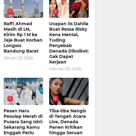
1
2
Raffi Ahmad
Ucapan Iis Dahlia
Masih di LN,
Buat Ressa Rizky
Kirim Rp 1 M ke
Kena Mental,
Jeje Buat Korban
Tuding
Longsor
Penyebab
Bandung Barat
Denada Diboikot:
Gak Dapat
Januari 29, 2026
Kerjaan
Februari 02, 2026
3
4
Pesan Haru
Tiba-tiba Nangis
Pesulap Merah di
di Tengah Acara
Pusara Sang Istri:
Live, Denada
Sekarang Kamu
Panen Kritikan
Enggak Perlu
hingga Seruan