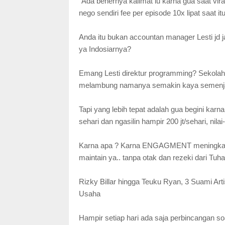
"Ada benernya kalimat lu karna gua saat vir
nego sendiri fee per episode 10x lipat saat itu
Anda itu bukan accountan manager Lesti jd ja
ya Indosiarnya?
Emang Lesti direktur programming? Sekolah l
melambung namanya semakin kaya semenjak 
Tapi yang lebih tepat adalah gua begini kar
sehari dan ngasilin hampir 200 jt/sehari, nila
Karna apa ? Karna ENGAGMENT meningkat de
maintain ya.. tanpa otak dan rezeki dari Tuha
Rizky Billar hingga Teuku Ryan, 3 Suami Ar
Usaha
Hampir setiap hari ada saja perbincangan soal 