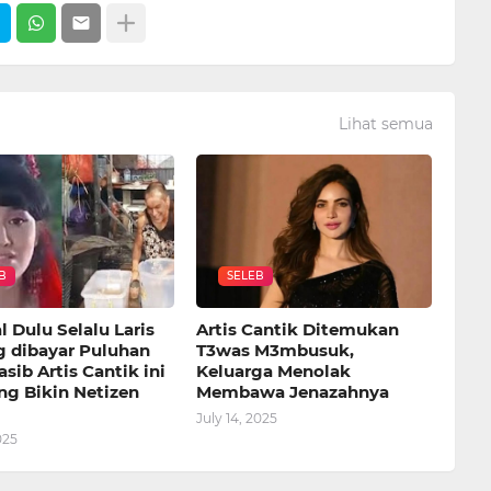
Lihat semua
B
SELEB
 Dulu Selalu Laris
Artis Cantik Ditemukan
g dibayar Puluhan
T3was M3mbusuk,
asib Artis Cantik ini
Keluarga Menolak
ng Bikin Netizen
Membawa Jenazahnya
July 14, 2025
025