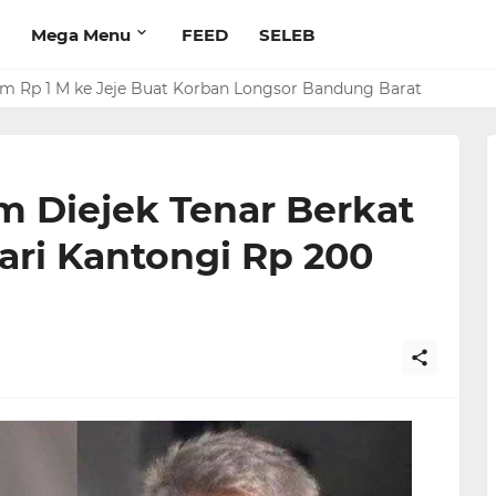
Mega Menu
FEED
SELEB
rim Rp 1 M ke Jeje Buat Korban Longsor Bandung Barat
a Rizky Kena Mental, Tuding Penyebab Denada Diboikot: Gak Da
am Diejek Tenar Berkat
ari Kantongi Rp 200