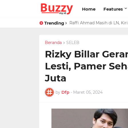
Home
Features
Trending
Raffi Ahmad Masih di LN, Ki
Ucapan Iis Dahlia Buat Ress
Beranda
SELEB
Rizky Billar Ger
Lesti, Pamer Seh
Juta
by
Dfp
-
Maret 05, 2024