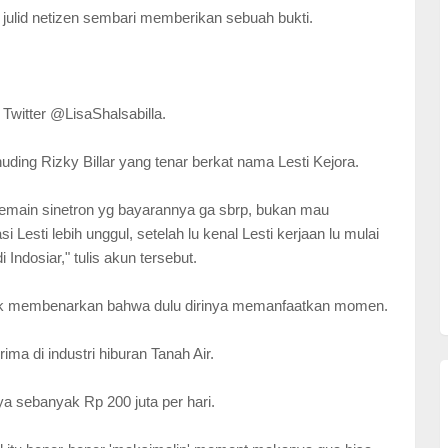
julid netizen sembari memberikan sebuah bukti.
i Twitter @LisaShalsabilla.
ing Rizky Billar yang tenar berkat nama Lesti Kejora.
a pemain sinetron yg bayarannya ga sbrp, bukan mau
i Lesti lebih unggul, setelah lu kenal Lesti kerjaan lu mulai
 Indosiar," tulis akun tersebut.
mpak membenarkan bahwa dulu dirinya memanfaatkan momen.
erima di industri hiburan Tanah Air.
ya sebanyak Rp 200 juta per hari.