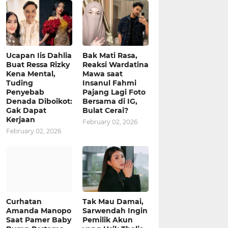
Ucapan Iis Dahlia
Bak Mati Rasa,
Buat Ressa Rizky
Reaksi Wardatina
Kena Mental,
Mawa saat
Tuding
Insanul Fahmi
Penyebab
Pajang Lagi Foto
Denada Diboikot:
Bersama di IG,
Gak Dapat
Bulat Cerai?
Kerjaan
February 02, 2026
February 02, 2026
Curhatan
Tak Mau Damai,
Amanda Manopo
Sarwendah Ingin
Saat Pamer Baby
Pemilik Akun