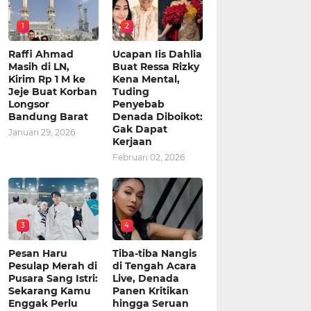
1
2
Raffi Ahmad
Ucapan Iis Dahlia
Masih di LN,
Buat Ressa Rizky
Kirim Rp 1 M ke
Kena Mental,
Jeje Buat Korban
Tuding
Longsor
Penyebab
Bandung Barat
Denada Diboikot:
Gak Dapat
Januari 29, 2026
Kerjaan
Februari 02, 2026
3
4
Pesan Haru
Tiba-tiba Nangis
Pesulap Merah di
di Tengah Acara
Pusara Sang Istri:
Live, Denada
Sekarang Kamu
Panen Kritikan
Enggak Perlu
hingga Seruan