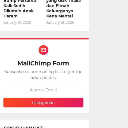
Bump Pertama
yang Usik Thalia
Kali: Sedih
dan Fitnah
Dikatain Anak
Keluarganya
Haram
Kena Mental
January 31, 2026
January 31, 2026
MailChimp Form
Subscribe to our mailing list to get the
new updates.