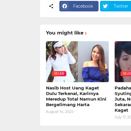
Facebook
Twitter
You might like
SELEB
SELE
Nasib Host Uang Kaget
Padahal
Dulu Terkenal, Karirnya
Syutin
Meredup Total Namun Kini
Juta, N
Bergelimang Harta
Sekara
Kaget
August 14, 2025
July 17, 2