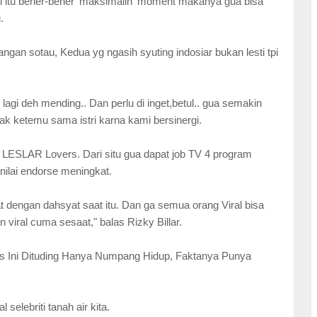
al itu bener-bener 'maksimalin' moment makanya gua bisa
.
ngan sotau, Kedua yg ngasih syuting indosiar bukan lesti tpi
agi deh mending.. Dan perlu di inget,betul.. gua semakin
ketemu sama istri karna kami bersinergi.
na LESLAR Lovers. Dari situ gua dapat job TV 4 program
i-nilai endorse meningkat.
ngan dahsyat saat itu. Dan ga semua orang Viral bisa
n viral cuma sesaat," balas Rizky Billar.
tis Ini Dituding Hanya Numpang Hidup, Faktanya Punya
selebriti tanah air kita.