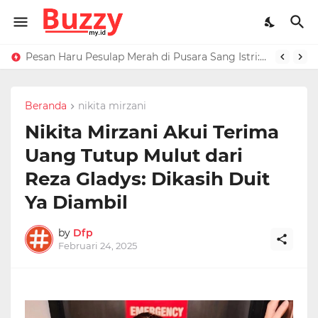
Raffi Ahmad Masih di LN, Kirim Rp 1 M ke Jeje Buat Korban Longsor Bandung Barat
Pesan Haru Pesulap Merah di Pusara Sang Istri: Sekarang Kamu Enggak Perlu Sakit Disuntik Lagi
Beranda
nikita mirzani
Nikita Mirzani Akui Terima
Uang Tutup Mulut dari
Reza Gladys: Dikasih Duit
Ya Diambil
by
Dfp
Februari 24, 2025