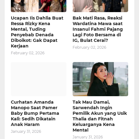
Ucapan Iis Dahlia Buat
Bak Mati Rasa, Reaksi
Ressa Rizky Kena
Wardatina Mawa saat
Mental, Tuding
Insanul Fahmi Pajang
Penyebab Denada
Lagi Foto Bersama di
Diboikot: Gak Dapat
IG, Bulat Cerai?
Kerjaan
February 02, 2026
February 02, 2026
Curhatan Amanda
Tak Mau Damai,
Manopo Saat Pamer
Sarwendah Ingin
Baby Bump Pertama
Pemilik Akun yang Usik
Kali: Sedih Dikatain
Thalia dan Fitnah
Anak Haram
Keluarganya Kena
Mental
January 31, 2026
January 31, 2026